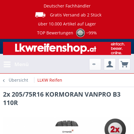
Deutscher Fachhändler
Gratis Versand ab 2 Stück
über 10.000 Artikel auf Lager
TOP Bewertungen
~99%
Menü
Übersicht
LLKW Reifen
2x 205/75R16 KORMORAN VANPRO B3
110R