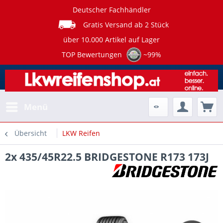
Deutscher Fachhändler
Gratis Versand ab 2 Stück
über 10.000 Artikel auf Lager
TOP Bewertungen
~99%
Menü
Übersicht
LKW Reifen
2x 435/45R22.5 BRIDGESTONE R173 173J