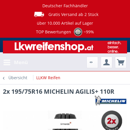
Deutscher Fachhändler
Gratis Versand ab 2 Stück
über 10.000 Artikel auf Lager
TOP Bewertungen
~99%
Menü
Übersicht
LLKW Reifen
2x 195/75R16 MICHELIN AGILIS+ 110R