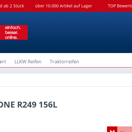
d ab 2 Stück
über 10.000 Artikel auf Lager
TOP Bewer
ert
LLKW Reifen
Traktorreifen
ONE R249 156L