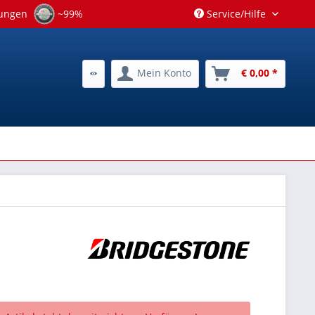
tungen
~99%
Service/Hilfe
Mein Konto
€ 0,00 *