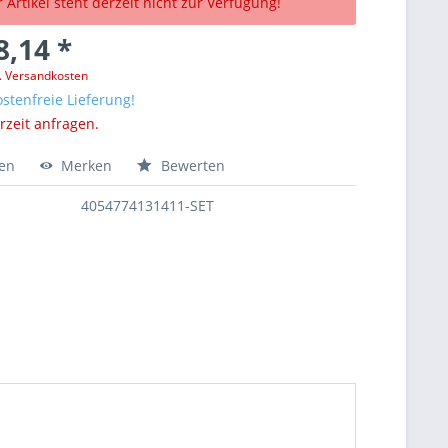
 Artikel steht derzeit nicht zur Verfügung!
8,14 *
l. Versandkosten
stenfreie Lieferung!
erzeit anfragen.
hen
Merken
Bewerten
4054774131411-SET