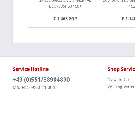
2x 355/50R22.5 CONTINENTAL
2x 315/70R22.5 B
ECOPLUSHS3 156K
15
€ 1.463,80 *
€ 1.14
Service Hotline
Shop Servi
+49 (0)551/38904890
Newsletter
Vertrag wide
Mo.-Fr.: 09:00-11:00h