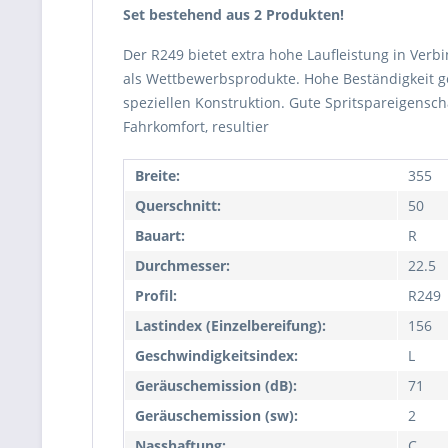
Set bestehend aus 2 Produkten!
Der R249 bietet extra hohe Laufleistung in Ver
als Wettbewerbsprodukte. Hohe Beständigkeit ge
speziellen Konstruktion. Gute Spritspareigens
Fahrkomfort, resultier
Breite:
355
Querschnitt:
50
Bauart:
R
Durchmesser:
22.5
Profil:
R249
Lastindex (Einzelbereifung):
156
Geschwindigkeitsindex:
L
Geräuschemission (dB):
71
Geräuschemission (sw):
2
Nasshaftung:
C