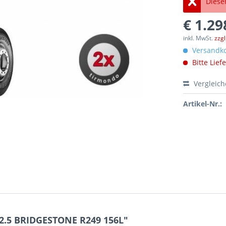
Dieser
€ 1.29
inkl. MwSt.
zzg
Versandko
Bitte Lief
Vergleic
Artikel-Nr.:
2.5 BRIDGESTONE R249 156L"