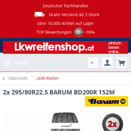
Deutscher Fachhändler
Gratis Versand ab 2 Stück
über 10.000 Artikel auf Lager
TOP Bewertungen
~99%
Menü
Übersicht
LKW Reifen
2x 295/80R22.5 BARUM BD200R 152M