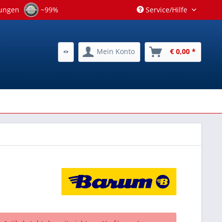
tungen
~99%
Service/Hilfe
Mein Konto
€ 0,00 *