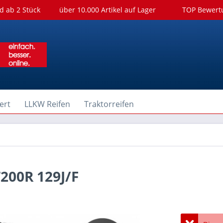
d ab 2 Stück
über 10.000 Artikel auf Lager
TOP Bewer
ert
LLKW Reifen
Traktorreifen
200R 129J/F