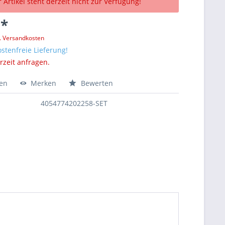
 Artikel steht derzeit nicht zur Verfügung!
 *
l. Versandkosten
stenfreie Lieferung!
erzeit anfragen.
hen
Merken
Bewerten
4054774202258-SET