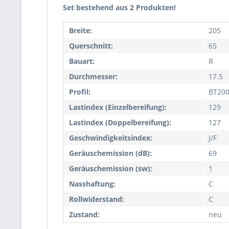
Set bestehend aus 2 Produkten!
Breite:
205
Querschnitt:
65
Bauart:
R
Durchmesser:
17.5
Profil:
BT20
Lastindex (Einzelbereifung):
129
Lastindex (Doppelbereifung):
127
Geschwindigkeitsindex:
J/F
Geräuschemission (dB):
69
Geräuschemission (sw):
1
Nasshaftung:
C
Rollwiderstand:
C
Zustand:
neu