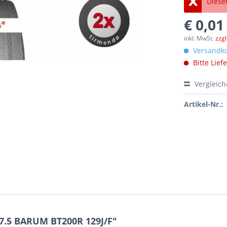
Dieser
€ 0,01
inkl. MwSt.
zzg
Versandko
Bitte Lief
Vergleic
Artikel-Nr.:
7.5 BARUM BT200R 129J/F"