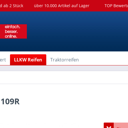
d ab 2 Stück
über 10.000 Artikel auf Lager
TOP Bewer
ert
LLKW Reifen
Traktorreifen
 109R