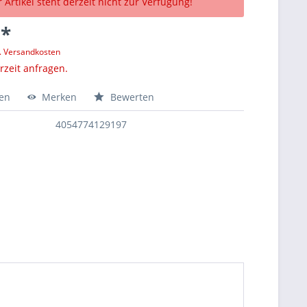
 Artikel steht derzeit nicht zur Verfügung!
 *
l. Versandkosten
erzeit anfragen.
hen
Merken
Bewerten
4054774129197