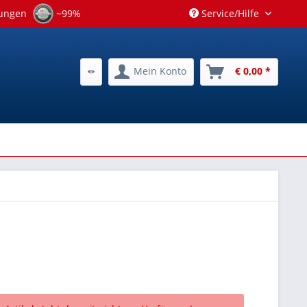
tungen
~99%
Service/Hilfe
Mein Konto
€ 0,00 *