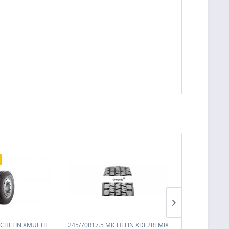
ICHELIN XMULTIT
245/70R17.5 MICHELIN XDE2REMIX
245/70R17.5 M