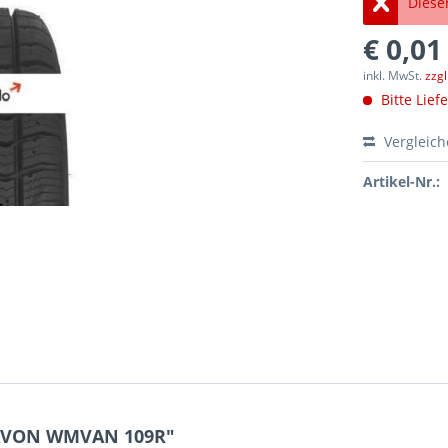
Dieser
€ 0,01
inkl. MwSt.
zzg
Bitte Lief
Vergleic
Artikel-Nr.:
 AVON WMVAN 109R"