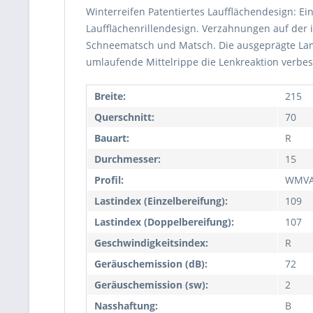
Winterreifen Patentiertes Laufflächendesign: Ei
Laufflächenrillendesign. Verzahnungen auf der 
Schneematsch und Matsch. Die ausgeprägte Lame
umlaufende Mittelrippe die Lenkreaktion verbess
Breite:
215
Querschnitt:
70
Bauart:
R
Durchmesser:
15
Profil:
WMV
Lastindex (Einzelbereifung):
109
Lastindex (Doppelbereifung):
107
Geschwindigkeitsindex:
R
Geräuschemission (dB):
72
Geräuschemission (sw):
2
Nasshaftung:
B