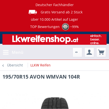
Deutscher Fachhändler
Gratis Versand ab 2 Stück
über 10.000 Artikel auf Lager
TOP Bewertungen
~99%
Menü
Übersicht
LLKW Reifen
195/70R15 AVON WMVAN 104R