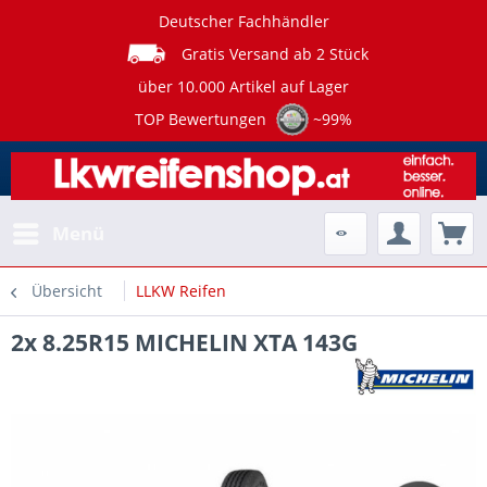
Deutscher Fachhändler
Gratis Versand ab 2 Stück
über 10.000 Artikel auf Lager
TOP Bewertungen
~99%
Menü
Übersicht
LLKW Reifen
2x 8.25R15 MICHELIN XTA 143G