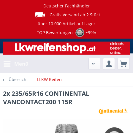
Deutscher Fachhändler
Gratis Versand ab 2 Stück
über 10.000 Artikel auf Lager
TOP Bewertungen
~99%
Menü
Übersicht
LLKW Reifen
2x 235/65R16 CONTINENTAL
VANCONTACT200 115R