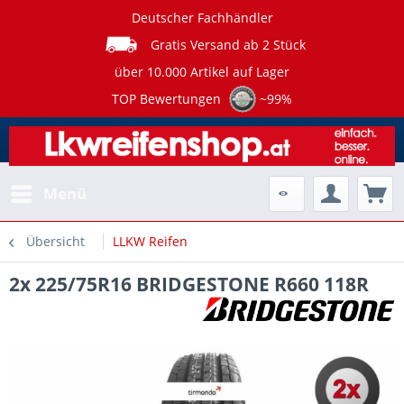
Deutscher Fachhändler
Gratis Versand ab 2 Stück
über 10.000 Artikel auf Lager
TOP Bewertungen
~99%
Menü
Übersicht
LLKW Reifen
2x 225/75R16 BRIDGESTONE R660 118R