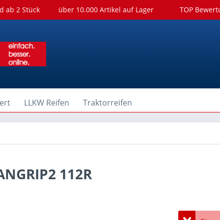
d ab 2 Stück
über 10.000 Artikel auf Lager
TOP Bewer
ert
LLKW Reifen
Traktorreifen
VANGRIP2 112R