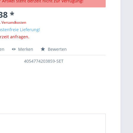
 Artikel steht derzeit nicht zur Verfügung!
38 *
l. Versandkosten
stenfreie Lieferung!
erzeit anfragen.
hen
Merken
Bewerten
4054774203859-SET