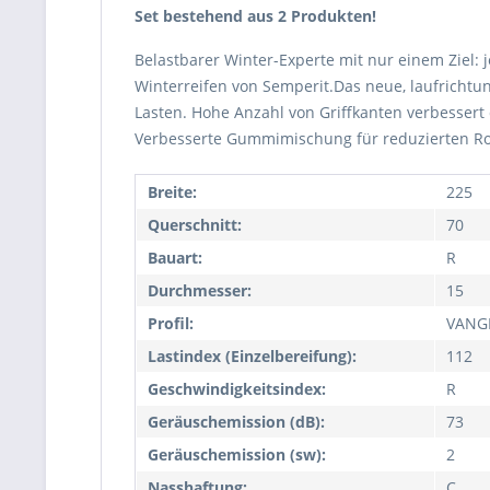
Set bestehend aus 2 Produkten!
Belastbarer Winter-Experte mit nur einem Ziel:
Winterreifen von Semperit.Das neue, laufrichtu
Lasten. Hohe Anzahl von Griffkanten verbessert
Verbesserte Gummimischung für reduzierten Ro
Breite:
225
Querschnitt:
70
Bauart:
R
Durchmesser:
15
Profil:
VANG
Lastindex (Einzelbereifung):
112
Geschwindigkeitsindex:
R
Geräuschemission (dB):
73
Geräuschemission (sw):
2
Nasshaftung:
C