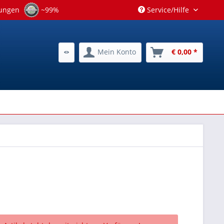
tungen
~99%
Service/Hilfe
Mein Konto
€ 0,00 *