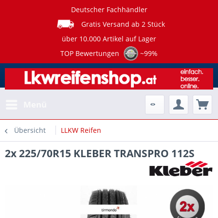
Deutscher Fachhändler
Gratis Versand ab 2 Stück
über 10.000 Artikel auf Lager
TOP Bewertungen
~99%
Menü
Übersicht
LLKW Reifen
2x 225/70R15 KLEBER TRANSPRO 112S