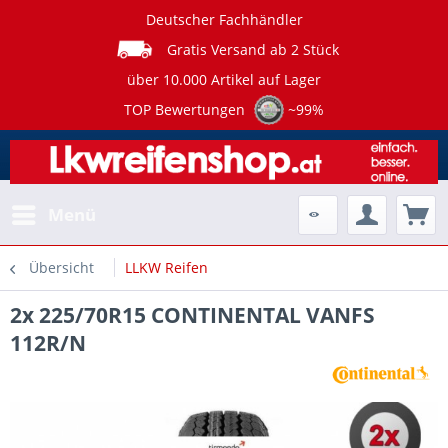
Deutscher Fachhändler
Gratis Versand ab 2 Stück
über 10.000 Artikel auf Lager
TOP Bewertungen
~99%
Menü
Übersicht
LLKW Reifen
2x 225/70R15 CONTINENTAL VANFS
112R/N