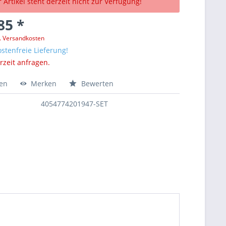
 Artikel steht derzeit nicht zur Verfügung!
85 *
l. Versandkosten
stenfreie Lieferung!
erzeit anfragen.
hen
Merken
Bewerten
4054774201947-SET