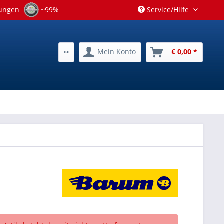
tungen
~99%
Service/Hilfe
Mein Konto
€ 0,00 *