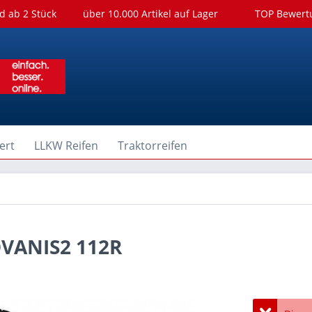
d ab 2 Stück
über 10.000 Artikel auf Lager
TOP Bewer
ert
LLKW Reifen
Traktorreifen
VANIS2 112R