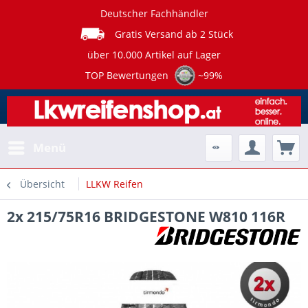
Deutscher Fachhändler
Gratis Versand ab 2 Stück
über 10.000 Artikel auf Lager
TOP Bewertungen
~99%
Menü
Übersicht
LLKW Reifen
2x 215/75R16 BRIDGESTONE W810 116R