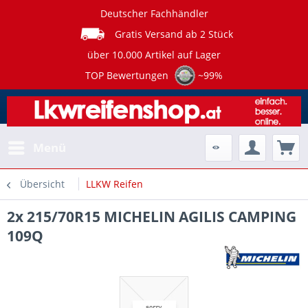
Deutscher Fachhändler
Gratis Versand ab 2 Stück
über 10.000 Artikel auf Lager
TOP Bewertungen
~99%
Menü
Übersicht
LLKW Reifen
2x 215/70R15 MICHELIN AGILIS CAMPING
109Q