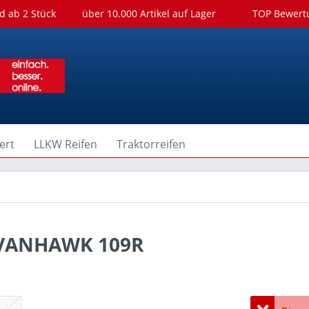
d ab 2 Stück
über 10.000 Artikel auf Lager
TOP Bewer
ert
LLKW Reifen
Traktorreifen
 VANHAWK 109R