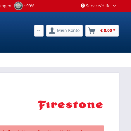
tungen
~99%
Service/Hilfe
Mein Konto
€ 0,00 *