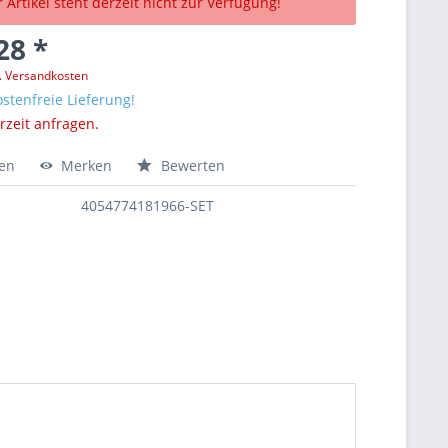
 Artikel steht derzeit nicht zur Verfügung!
28 *
l. Versandkosten
stenfreie Lieferung!
erzeit anfragen.
hen
Merken
Bewerten
4054774181966-SET