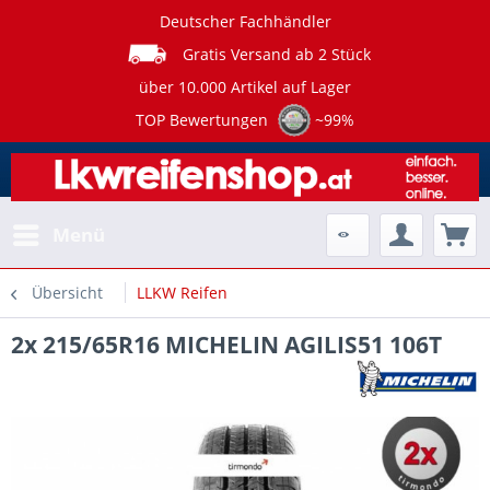
Deutscher Fachhändler
Gratis Versand ab 2 Stück
über 10.000 Artikel auf Lager
TOP Bewertungen
~99%
Menü
Übersicht
LLKW Reifen
2x 215/65R16 MICHELIN AGILIS51 106T