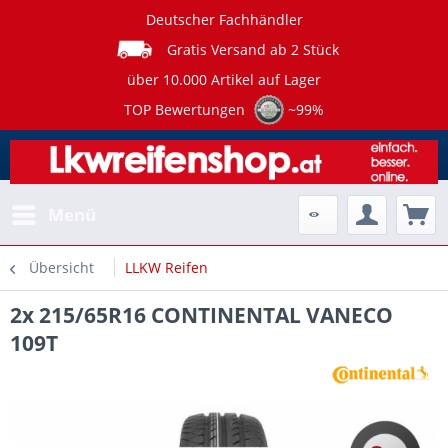
Deutscher Fachhändler
Gratis Versand ab 2 Stück
über 10.000 Artikel auf Lager
TOP Bewertungen
~99%
Menü
Übersicht
LLKW Reifen
2x 215/65R16 CONTINENTAL VANECO
109T