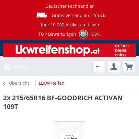
Deutscher Fachhändler
Gratis Versand ab 2 Stück
über 10.000 Artikel auf Lager
TOP Bewertungen
~99%
Menü
Übersicht
LLKW Reifen
2x 215/65R16 BF-GOODRICH ACTIVAN
109T