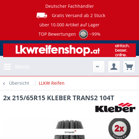
Deutscher Fachhändler
Gratis Versand ab 2 Stück
über 10.000 Artikel auf Lager
TOP Bewertungen
~99%
Menü
Übersicht
LLKW Reifen
2x 215/65R15 KLEBER TRANS2 104T