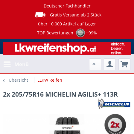
Deutscher Fachhändler
Gratis Versand ab 2 Stück
über 10.000 Artikel auf Lager
TOP Bewertungen
~99%
Menü
Übersicht
LLKW Reifen
2x 205/75R16 MICHELIN AGILIS+ 113R