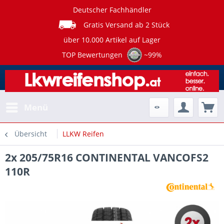
Deutscher Fachhändler
Gratis Versand ab 2 Stück
über 10.000 Artikel auf Lager
TOP Bewertungen
~99%
Menü
Übersicht
LLKW Reifen
2x 205/75R16 CONTINENTAL VANCOFS2
110R