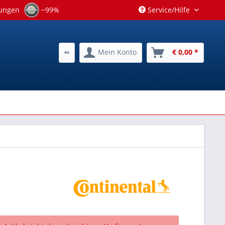
tungen
~99%
Service/Hilfe
Mein Konto
€ 0,00 *