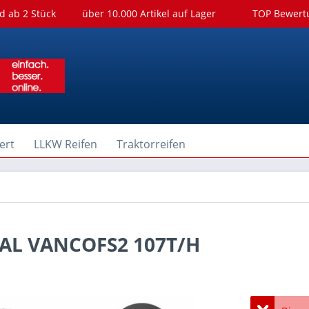
d ab 2 Stück
über 10.000 Artikel auf Lager
TOP Bewer
ert
LLKW Reifen
Traktorreifen
AL VANCOFS2 107T/H