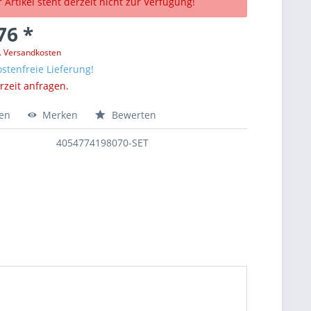
 Artikel steht derzeit nicht zur Verfügung!
76 *
l. Versandkosten
stenfreie Lieferung!
erzeit anfragen.
hen
Merken
Bewerten
4054774198070-SET