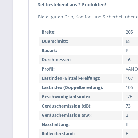
Set bestehend aus 2 Produkten!
Bietet guten Grip, Komfort und Sicherheit über
Breite:
205
Querschnitt:
65
Bauart:
R
Durchmesser:
16
Profil:
VANC
Lastindex (Einzelbereifung):
107
Lastindex (Doppelbereifung):
105
Geschwindigkeitsindex:
T/H
Geräuschemission (dB):
73
Geräuschemission (sw):
2
Nasshaftung:
B
Rollwiderstand:
E