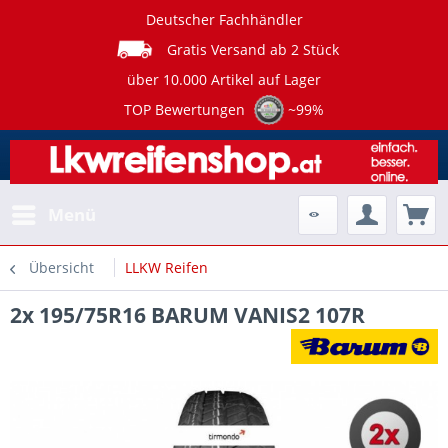
Deutscher Fachhändler
Gratis Versand ab 2 Stück
über 10.000 Artikel auf Lager
TOP Bewertungen
~99%
Menü
Übersicht
LLKW Reifen
2x 195/75R16 BARUM VANIS2 107R