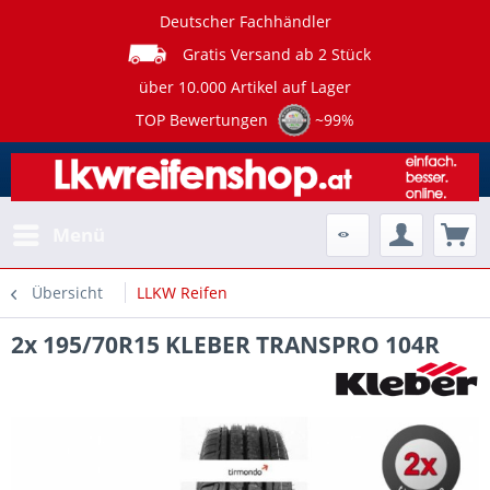
Deutscher Fachhändler
Gratis Versand ab 2 Stück
über 10.000 Artikel auf Lager
TOP Bewertungen
~99%
Menü
Übersicht
LLKW Reifen
2x 195/70R15 KLEBER TRANSPRO 104R