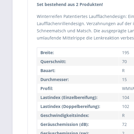
Set bestehend aus 2 Produkten!
Winterreifen Patentiertes Laufflächendesign: Ei
Laufflächenrillendesign. Verzahnungen auf der 
Schneematsch und Matsch. Die ausgeprägte Lame
umlaufende Mittelrippe die Lenkreaktion verbess
Breite:
195
Querschnitt:
70
Bauart:
R
Durchmesser:
15
Profil:
WMV
Lastindex (Einzelbereifung):
104
Lastindex (Doppelbereifung):
102
Geschwindigkeitsindex:
R
Geräuschemission (dB):
72
Geräuschemission (sw):
2