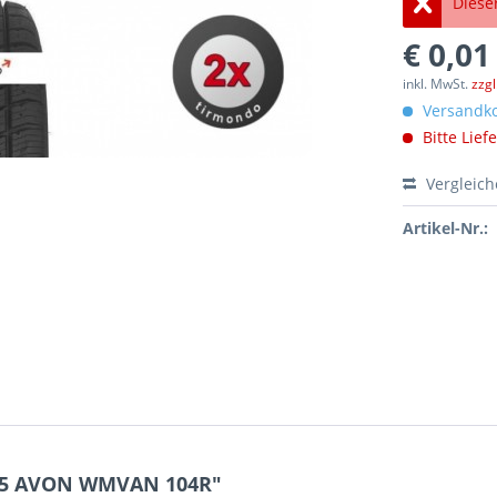
Dieser
€ 0,01
inkl. MwSt.
zzg
Versandko
Bitte Lief
Vergleic
Artikel-Nr.:
R15 AVON WMVAN 104R"