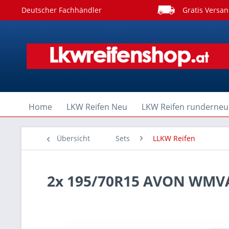
Deutscher Fachhändler
Gratis Versan
Home
LKW Reifen Neu
LKW Reifen runderneu
Übersicht
Sets
LLKW Reifen
2x 195/70R15 AVON WMV