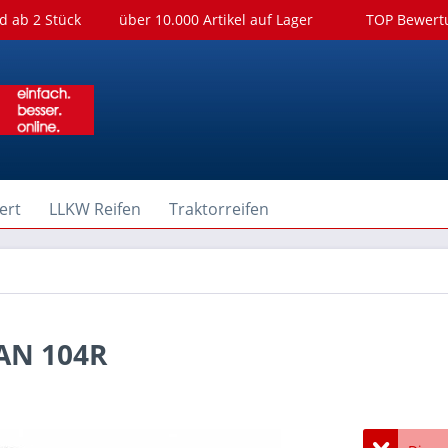
d ab 2 Stück
über 10.000 Artikel auf Lager
TOP Bewer
ert
LLKW Reifen
Traktorreifen
AN 104R