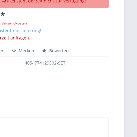
 Artikel steht derzeit nicht zur Verfügung!
 *
l. Versandkosten
stenfreie Lieferung!
erzeit anfragen.
hen
Merken
Bewerten
4054774129302-SET