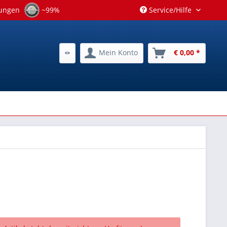
tungen
~99%
Service/Hilfe
Mein Konto
€ 0,00 *