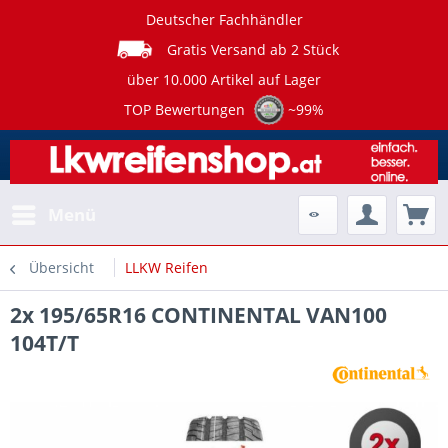
Deutscher Fachhändler
Gratis Versand ab 2 Stück
über 10.000 Artikel auf Lager
TOP Bewertungen
~99%
Menü
Übersicht
LLKW Reifen
2x 195/65R16 CONTINENTAL VAN100
104T/T