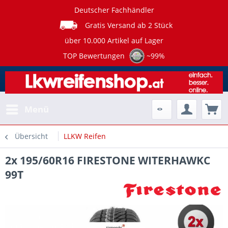
Deutscher Fachhändler
Gratis Versand ab 2 Stück
über 10.000 Artikel auf Lager
TOP Bewertungen
~99%
Menü
Übersicht
LLKW Reifen
2x 195/60R16 FIRESTONE WITERHAWKC
99T