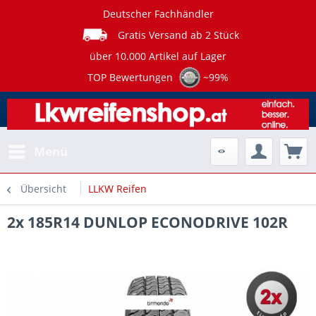
Deutscher Fachhändler
Gratis Versand ab 2 Stück
über 10.000 Artikel auf Lager
TOP Bewertungen
~99%
Menü
Übersicht
LLKW Reifen
2x 185R14 DUNLOP ECONODRIVE 102R