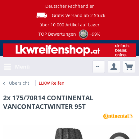
Deutscher Fachhändler
Gratis Versand ab 2 Stück
über 10.000 Artikel auf Lager
TOP Bewertungen
~99%
Menü
Übersicht
LLKW Reifen
2x 175/70R14 CONTINENTAL
VANCONTACTWINTER 95T