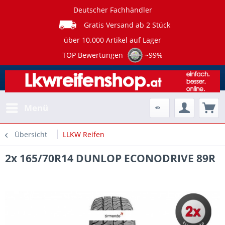
Deutscher Fachhändler
Gratis Versand ab 2 Stück
über 10.000 Artikel auf Lager
TOP Bewertungen
~99%
Menü
Übersicht
LLKW Reifen
2x 165/70R14 DUNLOP ECONODRIVE 89R