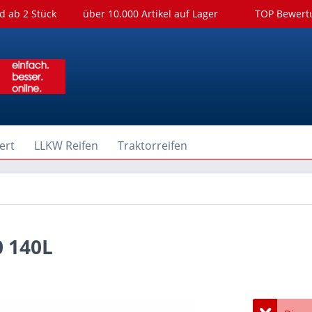
d ab 2 Stück
über 10.000 Artikel auf Lager
TOP Bewer
ert
LLKW Reifen
Traktorreifen
 140L