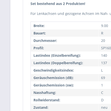
Set bestehend aus 2 Produkten!
Für Lenkachsen und gezogene Achsen im Nah- un
Breite:
9.00
Bauart:
R
Durchmesser:
20
Profil:
SP160
Lastindex (Einzelbereifung):
140
Lastindex (Doppelbereifung):
137
Geschwindigkeitsindex:
L
Geräuschemission (dB):
69
Geräuschemission (sw):
1
Nasshaftung:
C
Rollwiderstand:
D
Zustand:
neu