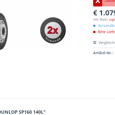
Dieser
€ 1.07
inkl. MwSt.
zzg
Versandko
Bitte Lief
Vergleic
Artikel-Nr.:
 DUNLOP SP160 140L"