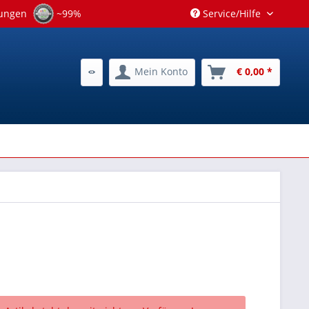
tungen
~99%
Service/Hilfe
Mein Konto
€ 0,00 *