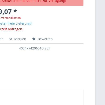
 Artikel steht derzeit nicht zur Verfügung!
9,07 *
l. Versandkosten
stenfreie Lieferung!
erzeit anfragen.
hen
Merken
Bewerten
4054774206010-SET