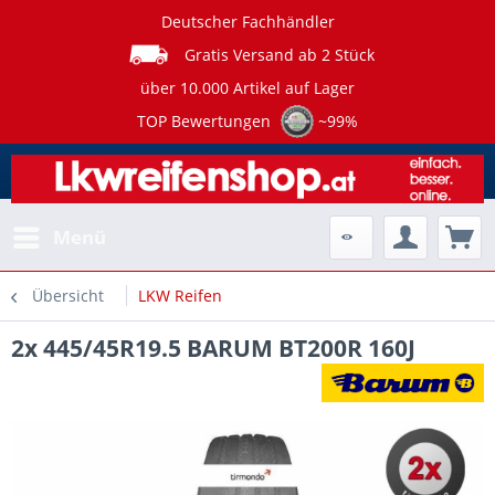
Deutscher Fachhändler
Gratis Versand ab 2 Stück
über 10.000 Artikel auf Lager
TOP Bewertungen
~99%
Menü
Übersicht
LKW Reifen
2x 445/45R19.5 BARUM BT200R 160J