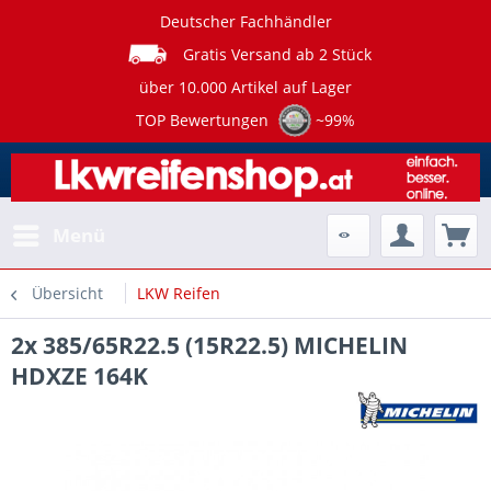
Deutscher Fachhändler
Gratis Versand ab 2 Stück
über 10.000 Artikel auf Lager
TOP Bewertungen
~99%
Menü
Übersicht
LKW Reifen
2x 385/65R22.5 (15R22.5) MICHELIN
HDXZE 164K