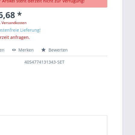
 Artikel steht derzeit nicht zur Verfügung!
6,68 *
l. Versandkosten
stenfreie Lieferung!
erzeit anfragen.
hen
Merken
Bewerten
4054774131343-SET