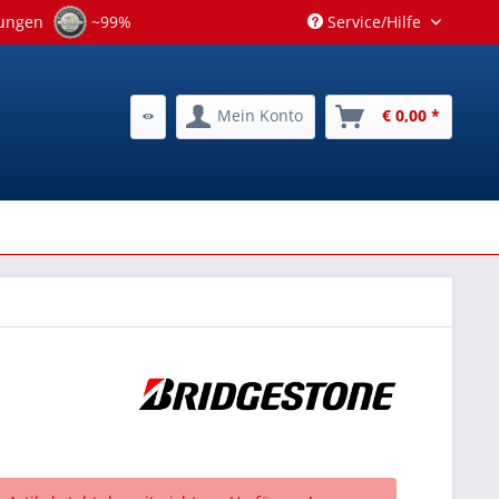
tungen
~99%
Service/Hilfe
Mein Konto
€ 0,00 *