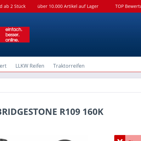
d ab 2 Stück
über 10.000 Artikel auf Lager
TOP Bewer
ert
LLKW Reifen
Traktorreifen
) BRIDGESTONE R109 160K