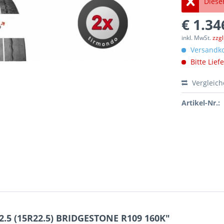
Dieser
€ 1.34
inkl. MwSt.
zzg
Versandko
Bitte Lief
Vergleic
Artikel-Nr.:
2.5 (15R22.5) BRIDGESTONE R109 160K"