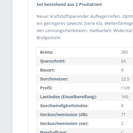
Set bestehend aus 2 Produkten!
Neuer kraftstoffsparender Aufliegerreifen. Opt
ein geringeres Gewicht (Serie 65). Wellenförmig
den Leistungsmerkmalen: Haltbarkeit, Widersta
Bridgestone
Breite:
385
Querschnitt:
65
Bauart:
R
Durchmesser:
22.5
Profil:
r109
Lastindex (Einzelbereifung):
160
Geschwindigkeitsindex:
K
Geräuschemission (dB):
71
Geräuschemission (sw):
2
Nasshaftung:
C