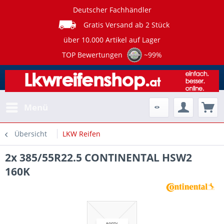
Deutscher Fachhändler
Gratis Versand ab 2 Stück
über 10.000 Artikel auf Lager
TOP Bewertungen
~99%
Menü
Übersicht
LKW Reifen
2x 385/55R22.5 CONTINENTAL HSW2
160K