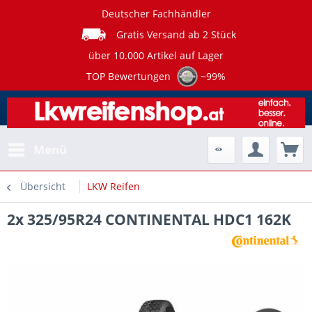
Deutscher Fachhändler
Gratis Versand ab 2 Stück
über 10.000 Artikel auf Lager
TOP Bewertungen
~99%
Menü
Übersicht
LKW Reifen
2x 325/95R24 CONTINENTAL HDC1 162K