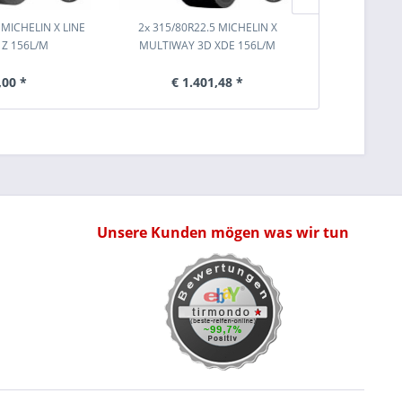
 MICHELIN X LINE
2x 315/80R22.5 MICHELIN X
2x 315/80
 Z 156L/M
MULTIWAY 3D XDE 156L/M
XLINEE
,00 *
€ 1.401,48 *
€ 
Unsere Kunden mögen was wir tun