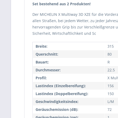
Set bestehend aus 2 Produkten!
Der MICHELIN X Multiway 3D XZE für die Vorderac
allen Straßen, bei jedem Wetter, zu jeder Jahr
hervorragenden Grip bis zur Verschleißgrenze u
Sicherheit, Wirtschaftlichkeit und Sc
Breite:
315
Querschnitt:
80
Bauart:
R
Durchmesser:
22.5
Profil:
X Mul
Lastindex (Einzelbereifung):
156
Lastindex (Doppelbereifung):
150
Geschwindigkeitsindex:
L/M
Geräuschemission (dB):
72
Geräuschemission (sw):
1