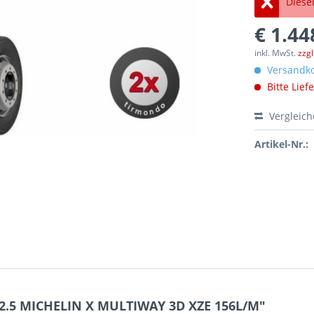
Dieser
€ 1.44
inkl. MwSt.
zzg
Versandko
Bitte Lief
Vergleic
Artikel-Nr.:
22.5 MICHELIN X MULTIWAY 3D XZE 156L/M"