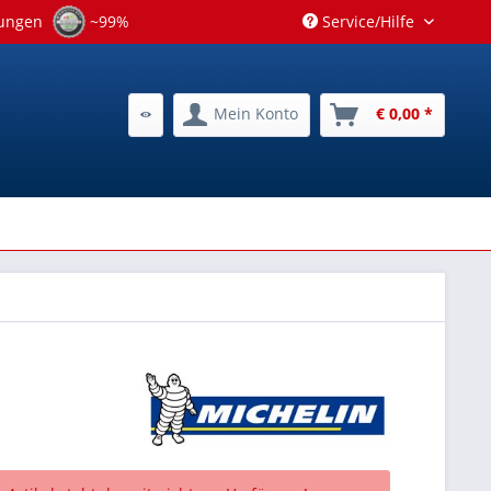
tungen
~99%
Service/Hilfe
Mein Konto
€ 0,00 *