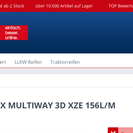
d ab 2 Stück
über 10.000 Artikel auf Lager
TOP Bewer
ert
LLKW Reifen
Traktorreifen
N X MULTIWAY 3D XZE 156L/M