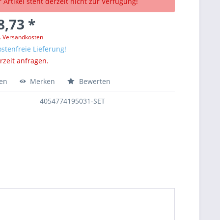
 Artikel steht derzeit nicht zur Verfügung!
8,73 *
l. Versandkosten
stenfreie Lieferung!
erzeit anfragen.
hen
Merken
Bewerten
4054774195031-SET