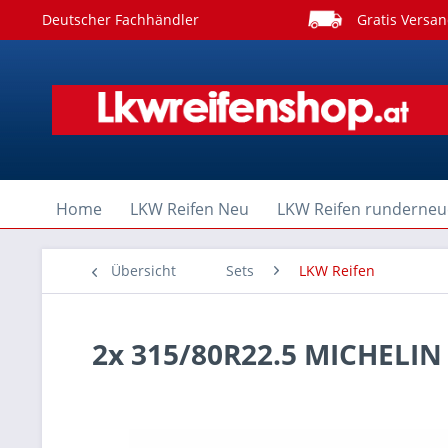
Deutscher Fachhändler
Gratis Versan
Home
LKW Reifen Neu
LKW Reifen runderneu
Übersicht
Sets
LKW Reifen
2x 315/80R22.5 MICHELI