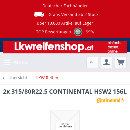
Deutscher Fachhändler
Gratis Versand ab 2 Stück
über 10.000 Artikel auf Lager
TOP Bewertungen
~99%
Menü
Übersicht
LKW Reifen
2x 315/80R22.5 CONTINENTAL HSW2 156L