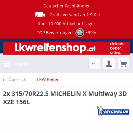
Deutscher Fachhändler
Gratis Versand ab 2 Stück
über 10.000 Artikel auf Lager
TOP Bewertungen
~99%
Menü
Übersicht
LKW Reifen
2x 315/70R22.5 MICHELIN X Multiway 3D
XZE 156L