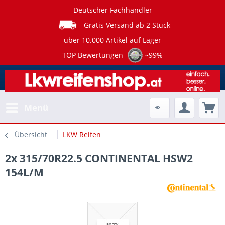
Deutscher Fachhändler
Gratis Versand ab 2 Stück
über 10.000 Artikel auf Lager
TOP Bewertungen
~99%
Menü
Übersicht
LKW Reifen
2x 315/70R22.5 CONTINENTAL HSW2
154L/M