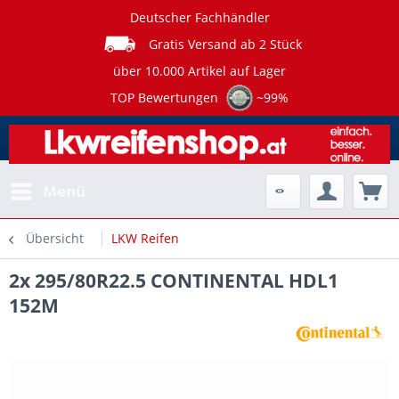
Deutscher Fachhändler
Gratis Versand ab 2 Stück
über 10.000 Artikel auf Lager
TOP Bewertungen
~99%
Menü
Übersicht
LKW Reifen
2x 295/80R22.5 CONTINENTAL HDL1
152M