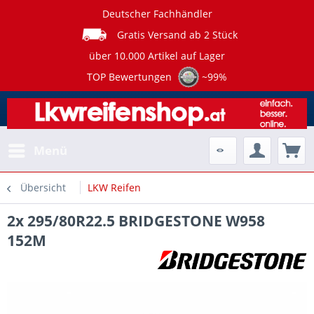
Deutscher Fachhändler
Gratis Versand ab 2 Stück
über 10.000 Artikel auf Lager
TOP Bewertungen
~99%
Menü
Übersicht
LKW Reifen
2x 295/80R22.5 BRIDGESTONE W958
152M