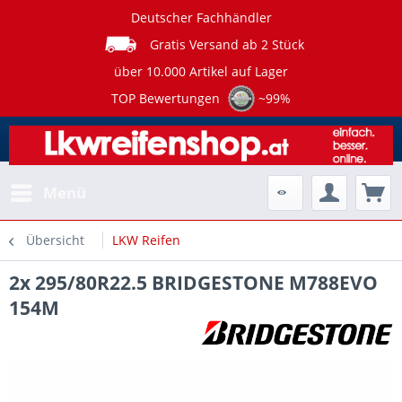
Deutscher Fachhändler
Gratis Versand ab 2 Stück
über 10.000 Artikel auf Lager
TOP Bewertungen
~99%
Menü
Übersicht
LKW Reifen
2x 295/80R22.5 BRIDGESTONE M788EVO
154M