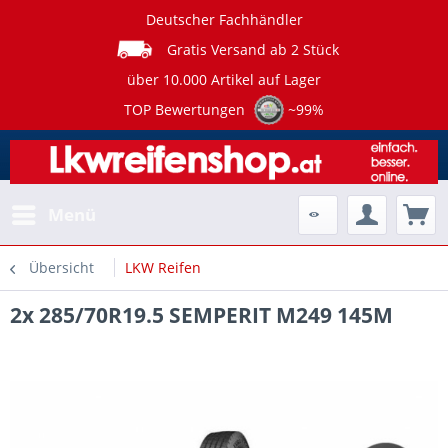
Deutscher Fachhändler
Gratis Versand ab 2 Stück
über 10.000 Artikel auf Lager
TOP Bewertungen
~99%
Menü
Übersicht
LKW Reifen
2x 285/70R19.5 SEMPERIT M249 145M