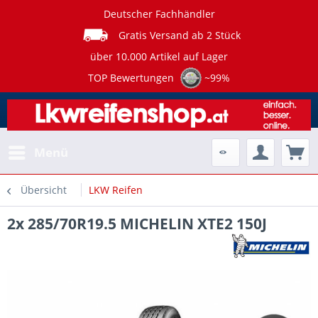
Deutscher Fachhändler
Gratis Versand ab 2 Stück
über 10.000 Artikel auf Lager
TOP Bewertungen
~99%
Menü
Übersicht
LKW Reifen
2x 285/70R19.5 MICHELIN XTE2 150J