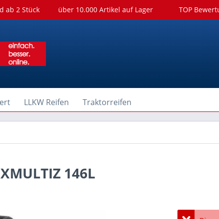
d ab 2 Stück
über 10.000 Artikel auf Lager
TOP Bewer
ert
LLKW Reifen
Traktorreifen
 XMULTIZ 146L