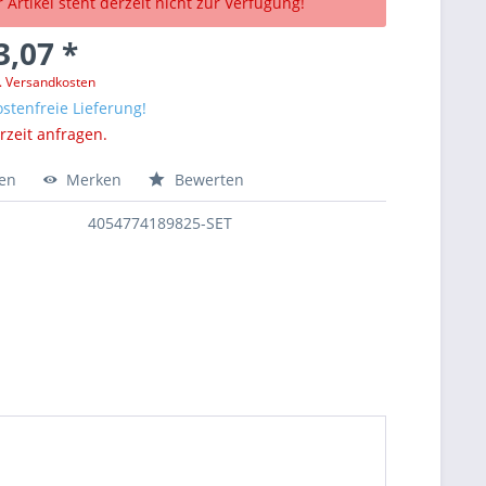
 Artikel steht derzeit nicht zur Verfügung!
3,07 *
l. Versandkosten
stenfreie Lieferung!
erzeit anfragen.
hen
Merken
Bewerten
4054774189825-SET