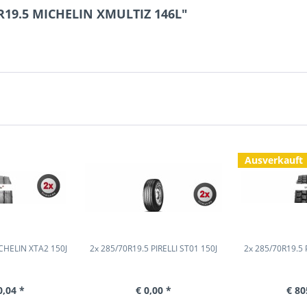
0R19.5 MICHELIN XMULTIZ 146L"
Ausverkauft
CHELIN XTA2 150J
2x 285/70R19.5 PIRELLI ST01 150J
2x 285/70R19.5 
0,04 *
€ 0,00 *
€ 80