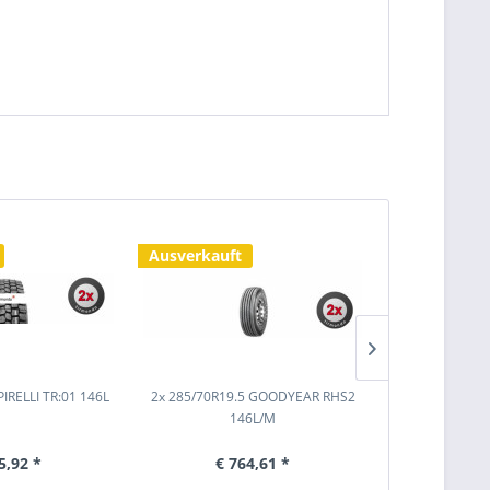
Ausverkauft
Ausverkauf
PIRELLI TR:01 146L
2x 285/70R19.5 GOODYEAR RHS2
2x 285/70R19
146L/M
1
5,92 *
€ 764,61 *
€ 8