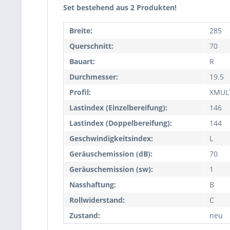
Set bestehend aus 2 Produkten!
Breite:
285
Querschnitt:
70
Bauart:
R
Durchmesser:
19.5
Profil:
XMUL
Lastindex (Einzelbereifung):
146
Lastindex (Doppelbereifung):
144
Geschwindigkeitsindex:
L
Geräuschemission (dB):
70
Geräuschemission (sw):
1
Nasshaftung:
B
Rollwiderstand:
C
Zustand:
neu