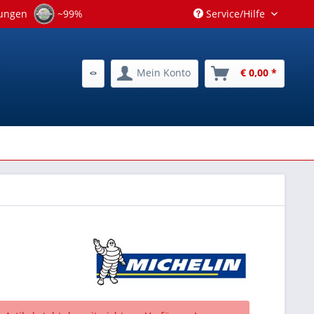
tungen
~99%
Service/Hilfe
Mein Konto
€ 0,00 *