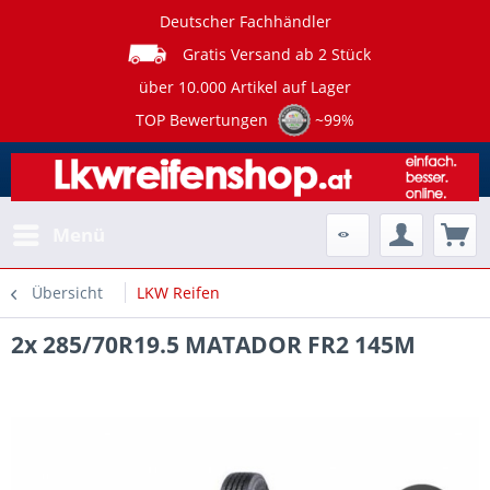
Deutscher Fachhändler
Gratis Versand ab 2 Stück
über 10.000 Artikel auf Lager
TOP Bewertungen
~99%
Menü
Übersicht
LKW Reifen
2x 285/70R19.5 MATADOR FR2 145M